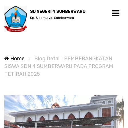
SD NEGERI 4 SUMBERWARU
Kp. Sidomulyo, Sumberwaru
Home
Blog Detail : PEMBERANGKATAN
SISWA SDN 4 SUMBERWARU PADA PROGRAM
TETIRAH 2025