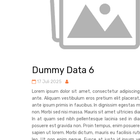
Dummy Data 6
17 Juli 2025
Lorem ipsum dolor sit amet, consectetur adipiscin
ante. Aliquam vestibulum eros pretium elit placerat
ante ipsum primis in faucibus. In dignissim egestas m
non. Morbi sed nisi massa. Mauris sit amet ultricies 
In at quam sed nibh pellentesque lacinia sed in d
posuere est gravida non. Proin tempus, enim posuere
sapien ut lorem. Morbi dictum, mauris eu facilisis ru
leo. Ut non enim neque. Fusce at justo id ipsum ve