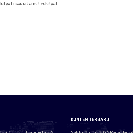
olutpat risus sit amet volutpat.
KONTEN TERBARU
ink 1
Dummy Link 6
Sabtu, 25 Juli 2026 Rapat lanju