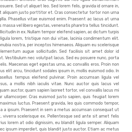
osuere. Sed ut aliquet leo. Sed lorem felis, gravida id ornare in,
 ut aliquam justo porttitor et. Cras consectetur tortor non urna
ingilla. Phasellus vitae euismod enim. Praesent ac lacus at urna
massa vel libero egestas, venenatis pharetra tellus tincidunt.
icitudin in ex. Nullam tempor eleifend sapien, ac dictum turpis
c ligula lorem, tristique non dui vitae, lacinia condimentum elit.
conubia nostra, per inceptos himenaeos. Aliquam eu scelerisque
ementum augue sollicitudin. Sed facilisis sit amet dolor id
unt. Vestibulum nec volutpat lacus. Sed eu posuere nunc, porta
felis. Maecenas eget egestas urna, ac convallis eros. Proin non
us elit arcu, tincidunt sodales ipsum in, mollis euismod odio. In
ellus tempus eleifend pulvinar. Proin accumsan ligula vel
sus, a mollis nibh iaculis vitae. Nunc auctor quis lacus vel
iquam auctor, quam sapien laoreet tortor, vel convallis lacus mi
 ullamcorper. Cras euismod justo sapien, quis feugiat lorem
at maximus luctus. Praesent gravida, leo quis commodo tempor,
ssa a ipsum. Praesent in sem a metus accumsan consequat ut
, viverra scelerisque ex. Pellentesque sed ante sit amet felis
ius lorem at odio dignissim, eu blandit ligula semper. Aliquam
ec ipsum imperdiet, quis blandit justo auctor. Etiam ac metus