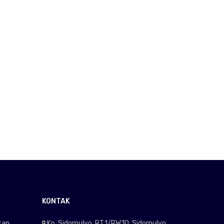
KONTAK
tan
Kp. Sidomulyo, RT.1/RW.10. Sidomulyo,