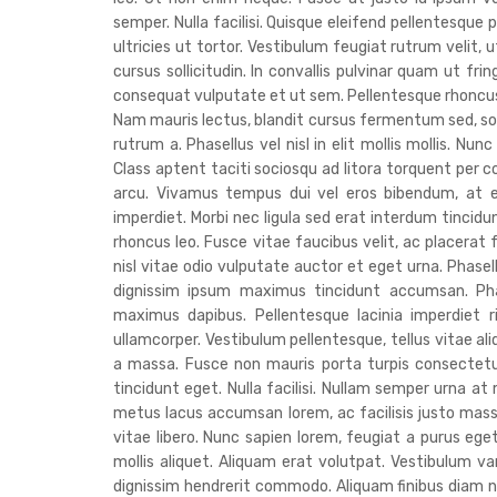
semper. Nulla facilisi. Quisque eleifend pellentesque p
ultricies ut tortor. Vestibulum feugiat rutrum velit,
cursus sollicitudin. In convallis pulvinar quam ut fr
consequat vulputate et ut sem. Pellentesque rhoncus 
Nam mauris lectus, blandit cursus fermentum sed, soll
rutrum a. Phasellus vel nisl in elit mollis mollis. Nun
Class aptent taciti sociosqu ad litora torquent per 
arcu. Vivamus tempus dui vel eros bibendum, at el
imperdiet. Morbi nec ligula sed erat interdum tincid
rhoncus leo. Fusce vitae faucibus velit, ac placerat 
nisl vitae odio vulputate auctor et eget urna. Phasell
dignissim ipsum maximus tincidunt accumsan. Phas
maximus dapibus. Pellentesque lacinia imperdiet ri
ullamcorper. Vestibulum pellentesque, tellus vitae al
a massa. Fusce non mauris porta turpis consectetur
tincidunt eget. Nulla facilisi. Nullam semper urna 
metus lacus accumsan lorem, ac facilisis justo ma
vitae libero. Nunc sapien lorem, feugiat a purus eget
mollis aliquet. Aliquam erat volutpat. Vestibulum var
dignissim hendrerit commodo. Aliquam finibus diam n