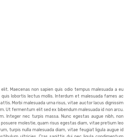
g elit. Maecenas non sapien quis odio tempus malesuada a eu
, quis lobortis lectus mollis. Interdum et malesuada fames ac
attis. Morbi malesuada urna risus, vitae auctor lacus dignissim
diam. Ut fermentum elit sed ex bibendum malesuada id non arcu.
iam. Integer nec turpis massa. Nunc egestas augue nibh, non
 posuere molestie, quam risus egestas diam, vitae pretium leo
trum, turpis nulla malesuada diam, vitae feugiat ligula augue id
stibulum ultricies. Cras sagittis dui nec ligula condimentum