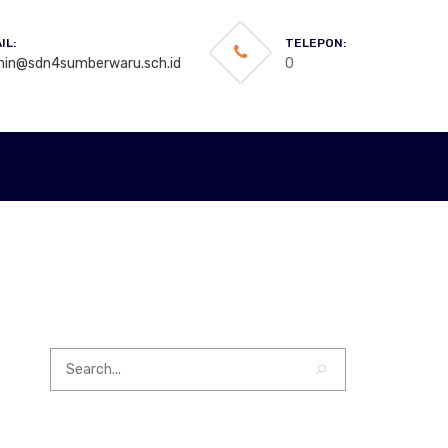
IL:
TELEPON:
in@sdn4sumberwaru.sch.id
0