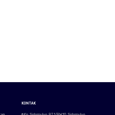
KONTAK
tan
Kp. Sidomulyo, RT.1/RW.10. Sidomulyo,