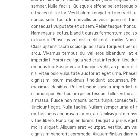
semper. Nulla facilisi. Quisque eleifend pellentesque p
ultricies ut tortor. Vestibulum feugiat rutrum velit,
cursus sollicitudin. In convallis pulvinar quam ut fr
consequat vulputate et ut sem. Pellentesque rhoncus 
Nam mauris lectus, blandit cursus fermentum sed, soll
rutrum a. Phasellus vel nisl in elit mollis mollis. Nun
Class aptent taciti sociosqu ad litora torquent per 
arcu. Vivamus tempus dui vel eros bibendum, at el
imperdiet. Morbi nec ligula sed erat interdum tincid
rhoncus leo. Fusce vitae faucibus velit, ac placerat 
nisl vitae odio vulputate auctor et eget urna. Phasell
dignissim ipsum maximus tincidunt accumsan. Phas
maximus dapibus. Pellentesque lacinia imperdiet ri
ullamcorper. Vestibulum pellentesque, tellus vitae al
a massa. Fusce non mauris porta turpis consectetur
tincidunt eget. Nulla facilisi. Nullam semper urna 
metus lacus accumsan lorem, ac facilisis justo ma
vitae libero. Nunc sapien lorem, feugiat a purus eget
mollis aliquet. Aliquam erat volutpat. Vestibulum var
dignissim hendrerit commodo. Aliquam finibus diam n