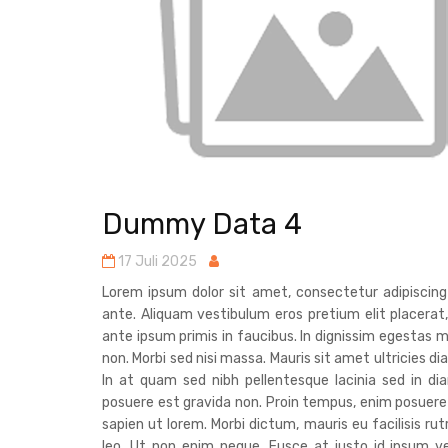
Dummy Data 4
17 Juli 2025
Lorem ipsum dolor sit amet, consectetur adipiscin
ante. Aliquam vestibulum eros pretium elit placerat
ante ipsum primis in faucibus. In dignissim egestas m
non. Morbi sed nisi massa. Mauris sit amet ultricies 
In at quam sed nibh pellentesque lacinia sed in d
posuere est gravida non. Proin tempus, enim posuere
sapien ut lorem. Morbi dictum, mauris eu facilisis ru
leo. Ut non enim neque. Fusce at justo id ipsum ve