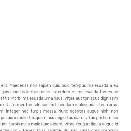
g elit. Maecenas non sapien quis odio tempus malesuada a eu
, quis lobortis lectus mollis. Interdum et malesuada fames ac
attis. Morbi malesuada urna risus, vitae auctor lacus dignissim
diam. Ut fermentum elit sed ex bibendum malesuada id non arcu.
iam. Integer nec turpis massa. Nunc egestas augue nibh, non
 posuere molestie, quam risus egestas diam, vitae pretium leo
trum, turpis nulla malesuada diam, vitae feugiat ligula augue id
stibulum ultricies. Cras sagittis dui nec ligula condimentum