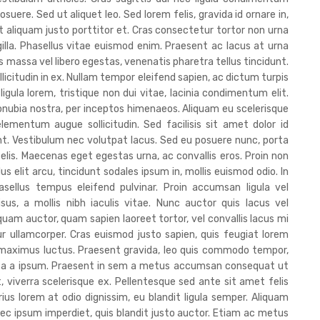
osuere. Sed ut aliquet leo. Sed lorem felis, gravida id ornare in,
 ut aliquam justo porttitor et. Cras consectetur tortor non urna
ingilla. Phasellus vitae euismod enim. Praesent ac lacus at urna
massa vel libero egestas, venenatis pharetra tellus tincidunt.
icitudin in ex. Nullam tempor eleifend sapien, ac dictum turpis
c ligula lorem, tristique non dui vitae, lacinia condimentum elit.
conubia nostra, per inceptos himenaeos. Aliquam eu scelerisque
ementum augue sollicitudin. Sed facilisis sit amet dolor id
unt. Vestibulum nec volutpat lacus. Sed eu posuere nunc, porta
felis. Maecenas eget egestas urna, ac convallis eros. Proin non
us elit arcu, tincidunt sodales ipsum in, mollis euismod odio. In
ellus tempus eleifend pulvinar. Proin accumsan ligula vel
sus, a mollis nibh iaculis vitae. Nunc auctor quis lacus vel
iquam auctor, quam sapien laoreet tortor, vel convallis lacus mi
 ullamcorper. Cras euismod justo sapien, quis feugiat lorem
at maximus luctus. Praesent gravida, leo quis commodo tempor,
ssa a ipsum. Praesent in sem a metus accumsan consequat ut
, viverra scelerisque ex. Pellentesque sed ante sit amet felis
ius lorem at odio dignissim, eu blandit ligula semper. Aliquam
ec ipsum imperdiet, quis blandit justo auctor. Etiam ac metus