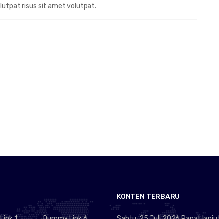
olutpat risus sit amet volutpat.
KONTEN TERBARU
ink 1
Dummy Link 6
Sabtu, 25 Juli 2026 Rapat lanju