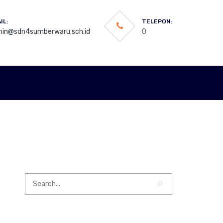
IL:
TELEPON:
in@sdn4sumberwaru.sch.id
0