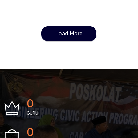
Load More
0
GURU
0